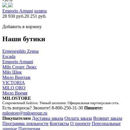
Emporio Armani
шляпа
28 930 руб.
20 251 руб.
Добавить в корзину
Наши бутики
Ermenegildo Zegna
Escada
Emporio Armani
Milo Спорт Люкс
Milo Шик
Мило Винтаж
VICTORIA
MILO ORO
Мило Время
MILOSTORE
Современный fashion. Умный шоппинг. Официальная партнерская сеть.
Есть вопросы? Звоните!
8-800-250-31-30
Пишите:
milostore@milogroup.ru
Покупателям
Доставка заказа
Оплата заказа
Возврат заказа
Программа лояльности
Контакты
О проекте
Персональные
данные
Партнерам