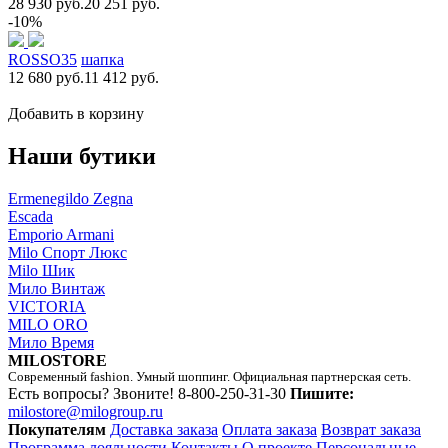
28 930 руб.
20 251 руб.
-10%
ROSSO35
шапка
12 680 руб.
11 412 руб.
Добавить в корзину
Наши бутики
Ermenegildo Zegna
Escada
Emporio Armani
Milo Спорт Люкс
Milo Шик
Мило Винтаж
VICTORIA
MILO ORO
Мило Время
MILOSTORE
Современный fashion. Умный шоппинг. Официальная партнерская сеть.
Есть вопросы? Звоните!
8-800-250-31-30
Пишите:
milostore@milogroup.ru
Покупателям
Доставка заказа
Оплата заказа
Возврат заказа
Программа лояльности
Контакты
О проекте
Персональные