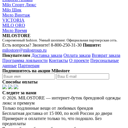
Milo Спорт Люкс
Milo Шик
Мило Винтаж
VICTORIA
MILO ORO
Мило Время
MILOSTORE
Современный fashion. Умный шоппинг. Официальная партнерская сеть.
Есть вопросы? Звоните!
8-800-250-31-30
Пишите:
milostore@milogroup.ru
Покупателям
Доставка заказа
Оплата заказа
Возврат заказа
Программа лояльности
Контакты
О проекте
Персональные
данные
Партнерам
Подпишитесь на акции Milostore
Способы оплаты
Следите за нами
© 2026. MILOSTORE — интернет-бутик брендовой одежды
люкс и премиум
Только подлинные вещи от любимых брендов
Бесплатная доставка от 15 000, по всей России до двери
Примерьте и оплатите только то, что подошло. Без
предоплаты