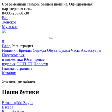
Современный fashion. Умный шопинг. Официальная
партнерская сеть.
8-800-250-31-30
Все
Женское
Мужское
0
Вход
Регистрация
Новинки
Бренды
Одежда
Обувь
Сумки
Часы
Аксессуары
Парфюмерия
и косметика
Ювелирные
изделия
OUTLET
Новости
Главная страница
Каталог
Элемент не найден
Наши бутики
Ermenegildo Zegna
Escada
Emporio Armani