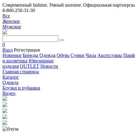
Современный fashion. Умный шопинг. Официальная партнерска
8-800-250-31-30
Все
Женское
Мужское
0
Вход
Регистрация
Новинки
Бренды
Одежда
Обувь
Сумки
Часы
Аксессуары
Парф
и косметика
Ювелирные
изделия
OUTLET
Новости
Главная страница
Каталог
Одежда
Блузки и рубашки
Видео