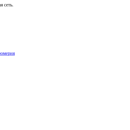
я сеть.
юмерия