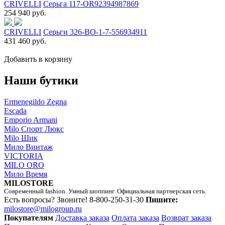
CRIVELLI
Серьга 117-OR92394987869
254 940 руб.
CRIVELLI
Серьги 326-BO-1-7-556934911
431 460 руб.
Добавить в корзину
Наши бутики
Ermenegildo Zegna
Escada
Emporio Armani
Milo Спорт Люкс
Milo Шик
Мило Винтаж
VICTORIA
MILO ORO
Мило Время
MILOSTORE
Современный fashion. Умный шоппинг. Официальная партнерская сеть.
Есть вопросы? Звоните!
8-800-250-31-30
Пишите:
milostore@milogroup.ru
Покупателям
Доставка заказа
Оплата заказа
Возврат заказа