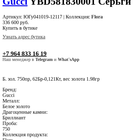
Gucci
YBD581830001 Серьги
Артикул: ЮГу041019-12117
|
Коллекция:
Flora
336 600 руб.
Купить в бутике
Узнать адрес бутика
+7 964 833 16 19
Наш менеджер в
Telegram
и
What'sApp
Б. зол. 750пр, 62Бр-0,121Кт, вес золота 1.98гр
Бренд:
Gucci
Металл:
Белое золото
Драгоценные камни:
Бриллиант
Проба:
750
Коллекция продукта: