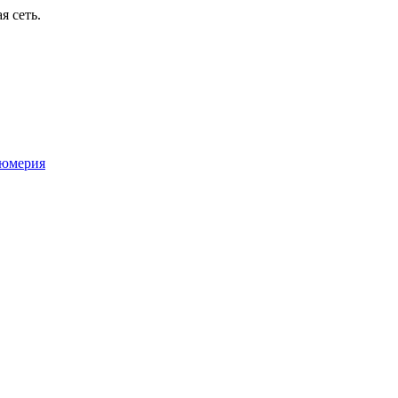
я сеть.
юмерия