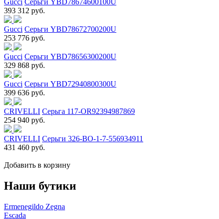
Gucci
Серьги YBD78674600100U
393 312 руб.
Gucci
Серьги YBD78672700200U
253 776 руб.
Gucci
Серьги YBD78656300200U
329 868 руб.
Gucci
Серьги YBD72940800300U
399 636 руб.
CRIVELLI
Серьга 117-OR92394987869
254 940 руб.
CRIVELLI
Серьги 326-BO-1-7-556934911
431 460 руб.
Добавить в корзину
Наши бутики
Ermenegildo Zegna
Escada