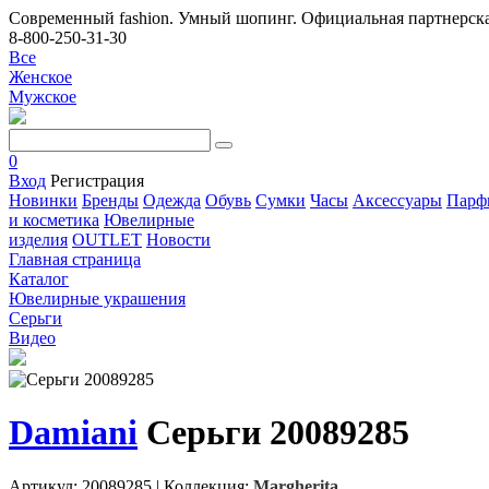
Современный fashion. Умный шопинг. Официальная партнерска
8-800-250-31-30
Все
Женское
Мужское
0
Вход
Регистрация
Новинки
Бренды
Одежда
Обувь
Сумки
Часы
Аксессуары
Парф
и косметика
Ювелирные
изделия
OUTLET
Новости
Главная страница
Каталог
Ювелирные украшения
Серьги
Видео
Damiani
Серьги 20089285
Артикул: 20089285
|
Коллекция:
Margherita