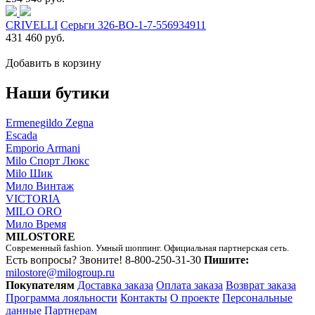
CRIVELLI
Серьги 326-BO-1-7-556934911
431 460 руб.
Добавить в корзину
Наши бутики
Ermenegildo Zegna
Escada
Emporio Armani
Milo Спорт Люкс
Milo Шик
Мило Винтаж
VICTORIA
MILO ORO
Мило Время
MILOSTORE
Современный fashion. Умный шоппинг. Официальная партнерская сеть.
Есть вопросы? Звоните!
8-800-250-31-30
Пишите:
milostore@milogroup.ru
Покупателям
Доставка заказа
Оплата заказа
Возврат заказа
Программа лояльности
Контакты
О проекте
Персональные
данные
Партнерам