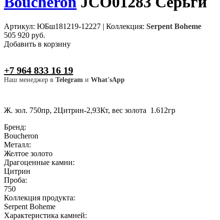
Boucheron
JCO01283 Серьги
Артикул: ЮБш181219-12227
|
Коллекция:
Serpent Boheme
505 920 руб.
Добавить в корзину
+7 964 833 16 19
Наш менеджер в
Telegram
и
What'sApp
Ж. зол. 750пр, 2Цитрин-2,93Кт, вес золота 1.612гр
Бренд:
Boucheron
Металл:
Желтое золото
Драгоценные камни:
Цитрин
Проба:
750
Коллекция продукта:
Serpent Boheme
Характеристика камней: