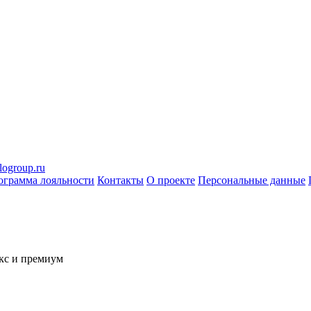
logroup.ru
ограмма лояльности
Контакты
О проекте
Персональные данные
кс и премиум