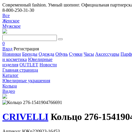
Современный fashion. Умный шопинг. Официальная партнерска
8-800-250-31-30
Все
Женское
Мужское
0
Вход
Регистрация
Новинки
Бренды
Одежда
Обувь
Сумки
Часы
Аксессуары
Парф
и косметика
Ювелирные
изделия
OUTLET
Новости
Главная страница
Каталог
Ювелирные украшения
Кольца
Видео
CRIVELLI
Кольцо 276-154190
Артикул: ЮКр220923-16453