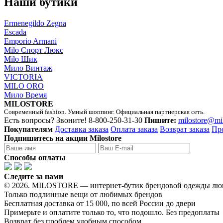
Наши бутики
Ermenegildo Zegna
Escada
Emporio Armani
Milo Спорт Люкс
Milo Шик
Мило Винтаж
VICTORIA
MILO ORO
Мило Время
MILOSTORE
Современный fashion. Умный шоппинг. Официальная партнерская сеть.
Есть вопросы? Звоните!
8-800-250-31-30
Пишите:
milostore@mi
Покупателям
Доставка заказа
Оплата заказа
Возврат заказа
Пр
Подпишитесь на акции Milostore
Способы оплаты
Следите за нами
© 2026. MILOSTORE — интернет-бутик брендовой одежды лю
Только подлинные вещи от любимых брендов
Бесплатная доставка от 15 000, по всей России до двери
Примерьте и оплатите только то, что подошло. Без предоплаты
Возврат без проблем удобным способом