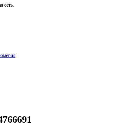
я сеть.
юмерия
4766691