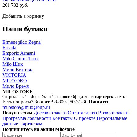
261 732 руб.
Добавить в корзину
Наши бутики
Ermenegildo Zegna
Escada
Emporio Armani
Milo Спорт Люкс
Milo Шик
Мило Винтаж
VICTORIA
MILO ORO
Мило Время
MILOSTORE
Современный fashion. Умный шоппинг. Официальная партнерская сеть.
Есть вопросы? Звоните!
8-800-250-31-30
Пишите:
milostore@milogroup.ru
Покупателям
Доставка заказа
Оплата заказа
Возврат заказа
Программа лояльности
Контакты
О проекте
Персональные
данные
Партнерам
Подпишитесь на акции Milostore