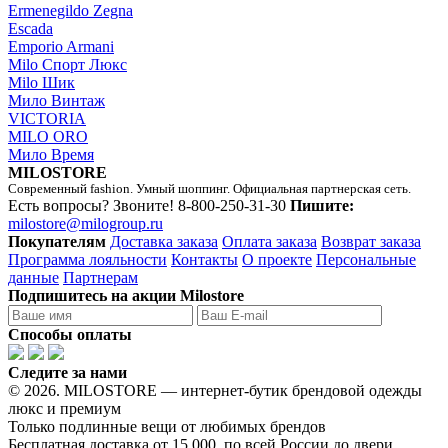
Ermenegildo Zegna
Escada
Emporio Armani
Milo Спорт Люкс
Milo Шик
Мило Винтаж
VICTORIA
MILO ORO
Мило Время
MILOSTORE
Современный fashion. Умный шоппинг. Официальная партнерская сеть.
Есть вопросы? Звоните!
8-800-250-31-30
Пишите:
milostore@milogroup.ru
Покупателям
Доставка заказа
Оплата заказа
Возврат заказа
Программа лояльности
Контакты
О проекте
Персональные
данные
Партнерам
Подпишитесь на акции Milostore
Способы оплаты
Следите за нами
© 2026. MILOSTORE — интернет-бутик брендовой одежды
люкс и премиум
Только подлинные вещи от любимых брендов
Бесплатная доставка от 15 000, по всей России до двери