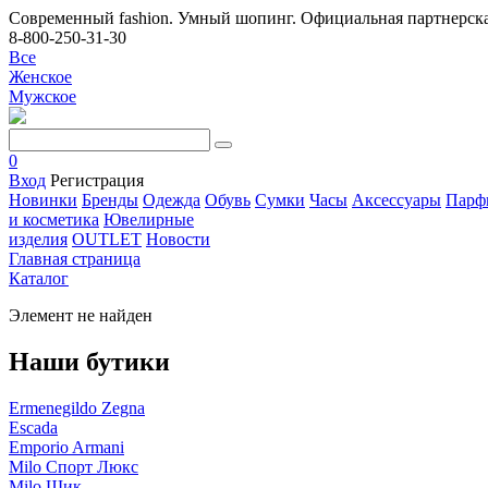
Современный fashion. Умный шопинг. Официальная партнерска
8-800-250-31-30
Все
Женское
Мужское
0
Вход
Регистрация
Новинки
Бренды
Одежда
Обувь
Сумки
Часы
Аксессуары
Парф
и косметика
Ювелирные
изделия
OUTLET
Новости
Главная страница
Каталог
Элемент не найден
Наши бутики
Ermenegildo Zegna
Escada
Emporio Armani
Milo Спорт Люкс
Milo Шик