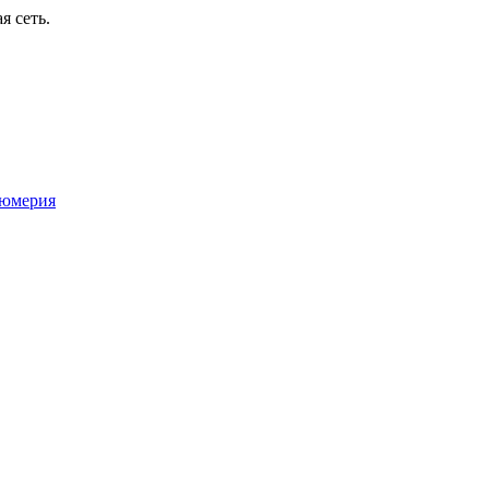
я сеть.
юмерия