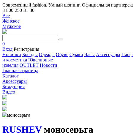
Современный fashion. Умный шопинг. Официальная партнерска
8-800-250-31-30
Все
Женское
Мужское
0
Вход
Регистрация
Новинки
Бренды
Одежда
Обувь
Сумки
Часы
Аксессуары
Парф
и косметика
Ювелирные
изделия
OUTLET
Новости
Главная страница
Каталог
Аксессуары
Бижутерия
Видео
RUSHEV
моносерьга