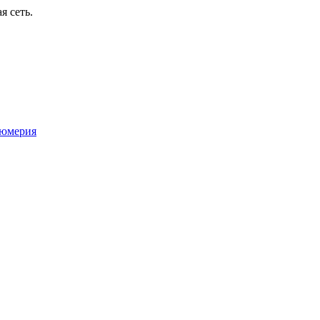
я сеть.
юмерия