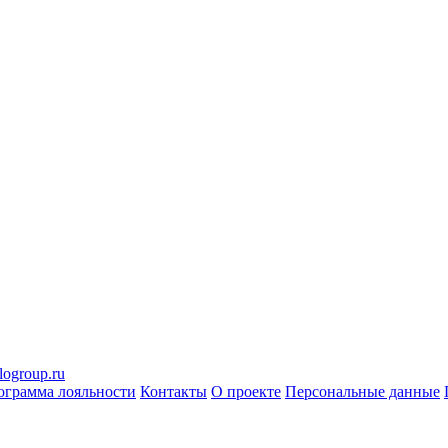
logroup.ru
ограмма лояльности
Контакты
О проекте
Персональные данные