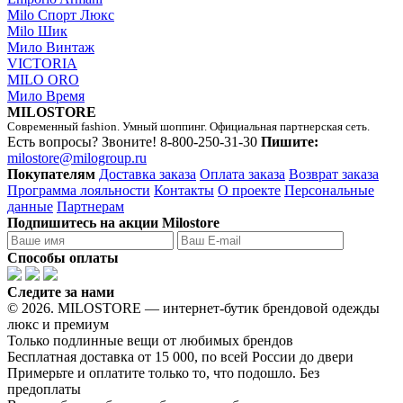
Milo Спорт Люкс
Milo Шик
Мило Винтаж
VICTORIA
MILO ORO
Мило Время
MILOSTORE
Современный fashion. Умный шоппинг. Официальная партнерская сеть.
Есть вопросы? Звоните!
8-800-250-31-30
Пишите:
milostore@milogroup.ru
Покупателям
Доставка заказа
Оплата заказа
Возврат заказа
Программа лояльности
Контакты
О проекте
Персональные
данные
Партнерам
Подпишитесь на акции Milostore
Способы оплаты
Следите за нами
© 2026. MILOSTORE — интернет-бутик брендовой одежды
люкс и премиум
Только подлинные вещи от любимых брендов
Бесплатная доставка от 15 000, по всей России до двери
Примерьте и оплатите только то, что подошло. Без
предоплаты