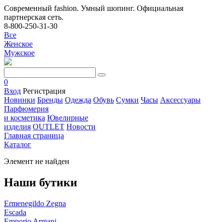
Современный fashion. Умный шопинг. Официальная
партнерская сеть.
8-800-250-31-30
Все
Женское
Мужское
0
Вход
Регистрация
Новинки
Бренды
Одежда
Обувь
Сумки
Часы
Аксессуары
Парфюмерия
и косметика
Ювелирные
изделия
OUTLET
Новости
Главная страница
Каталог
Элемент не найден
Наши бутики
Ermenegildo Zegna
Escada
Emporio Armani