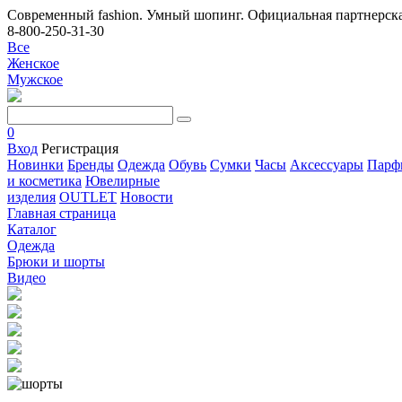
Современный fashion. Умный шопинг. Официальная партнерска
8-800-250-31-30
Все
Женское
Мужское
0
Вход
Регистрация
Новинки
Бренды
Одежда
Обувь
Сумки
Часы
Аксессуары
Парф
и косметика
Ювелирные
изделия
OUTLET
Новости
Главная страница
Каталог
Одежда
Брюки и шорты
Видео