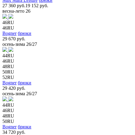
Max Mara Leisure
брюки
27 360 руб.
19 152 руб.
весна-лето 26
46RU
46RU
Bogner
брюки
29 670 руб.
осень-зима 26/27
44RU
46RU
48RU
50RU
52RU
Bogner
брюки
29 420 руб.
осень-зима 26/27
44RU
46RU
48RU
50RU
Bogner
брюки
34 720 руб.