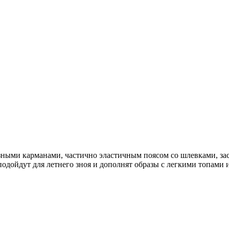
зными карманами, частично эластичным поясом со шлевками, за
одойдут для летнего зноя и дополнят образы с легкими топами 