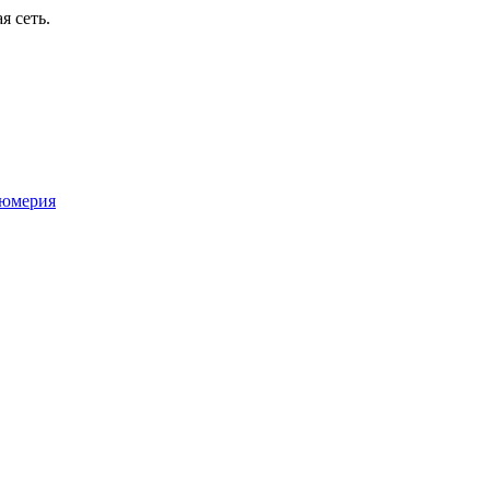
я сеть.
юмерия