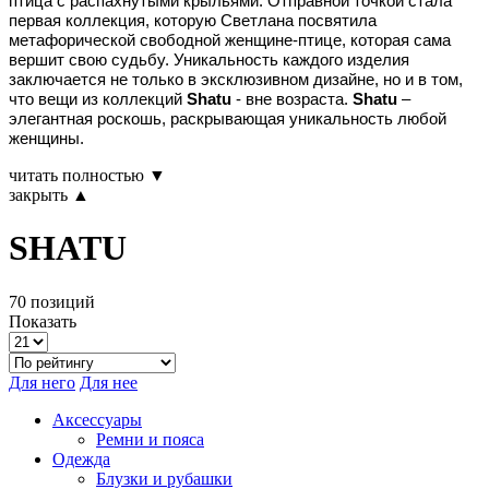
птица с распахнутыми крыльями. Отправной точкой стала
первая коллекция, которую Светлана посвятила
метафорической свободной женщине-птице, которая сама
вершит свою судьбу. Уникальность каждого изделия
заключается не только в эксклюзивном дизайне, но и в том,
что вещи из коллекций
Shatu
- вне возраста.
Shatu
–
элегантная роскошь, раскрывающая уникальность любой
женщины.
читать полностью ▼
закрыть ▲
SHATU
70 позиций
Показать
Для него
Для нее
Аксессуары
Ремни и пояса
Одежда
Блузки и рубашки