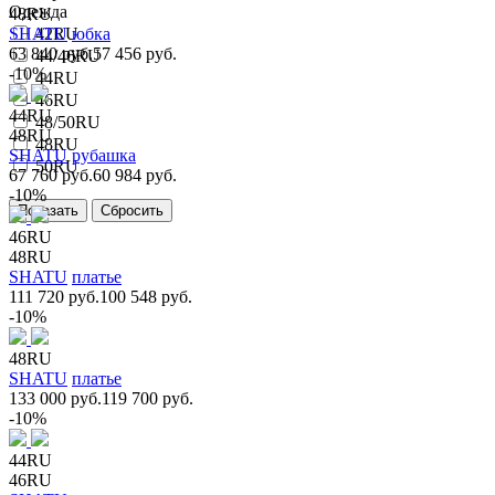
Одежда
48RU
SHATU
42RU
юбка
63 840 руб.
57 456 руб.
44/46RU
-10%
44RU
46RU
44RU
48/50RU
48RU
48RU
SHATU
рубашка
50RU
67 760 руб.
60 984 руб.
-10%
46RU
48RU
SHATU
платье
111 720 руб.
100 548 руб.
-10%
48RU
SHATU
платье
133 000 руб.
119 700 руб.
-10%
44RU
46RU