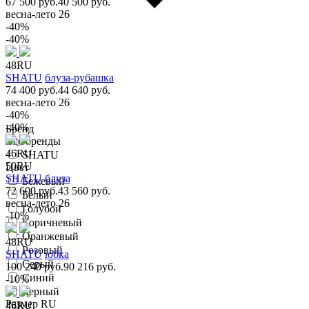
67 500 руб.
40 500 руб.
весна-лето 26
-40%
-40%
48RU
SHATU
блуза-рубашка
74 400 руб.
44 640 руб.
весна-лето 26
-40%
-40%
Бренд
Все бренды
46RU
SHATU
50RU
Цвет
SHATU
блуза
Бежевый
72 600 руб.
43 560 руб.
Белый
весна-лето 26
Голубой
-10%
Коричневый
Оранжевый
48RU
Розовый
SHATU
юбка
Серый
100 240 руб.
90 216 руб.
Синий
-10%
Черный
Размер RU
46RU