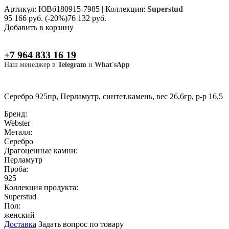
Артикул: ЮВб180915-7985
|
Коллекция:
Superstud
95 166 руб.
(-20%)
76 132 руб.
Добавить в корзину
+7 964 833 16 19
Наш менеджер в
Telegram
и
What'sApp
Серебро 925пр, Перламутр, синтет.камень, вес 26,6гр, р-р 16,5
Бренд:
Webster
Металл:
Серебро
Драгоценные камни:
Перламутр
Проба:
925
Коллекция продукта:
Superstud
Пол:
женский
Доставка
Задать вопрос по товару