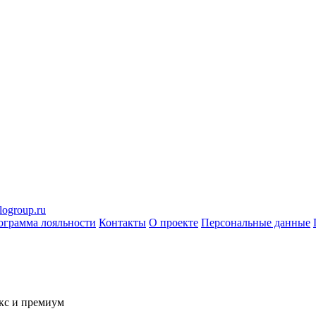
logroup.ru
ограмма лояльности
Контакты
О проекте
Персональные данные
кс и премиум