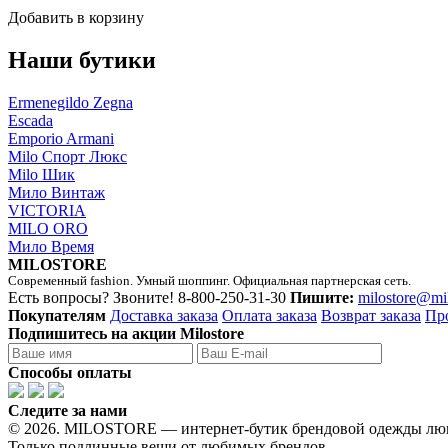
Добавить в корзину
Наши бутики
Ermenegildo Zegna
Escada
Emporio Armani
Milo Спорт Люкс
Milo Шик
Мило Винтаж
VICTORIA
MILO ORO
Мило Время
MILOSTORE
Современный fashion. Умный шоппинг. Официальная партнерская сеть.
Есть вопросы? Звоните!
8-800-250-31-30
Пишите:
milostore@mi
Покупателям
Доставка заказа
Оплата заказа
Возврат заказа
Пр
Подпишитесь на акции Milostore
Способы оплаты
Следите за нами
© 2026. MILOSTORE — интернет-бутик брендовой одежды лю
Только подлинные вещи от любимых брендов