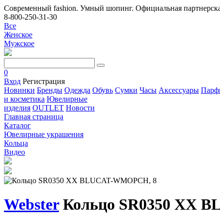
Современный fashion. Умный шопинг. Официальная партнерска
8-800-250-31-30
Все
Женское
Мужское
0
Вход
Регистрация
Новинки
Бренды
Одежда
Обувь
Сумки
Часы
Аксессуары
Парф
и косметика
Ювелирные
изделия
OUTLET
Новости
Главная страница
Каталог
Ювелирные украшения
Кольца
Видео
Webster
Кольцо SR0350 XX 