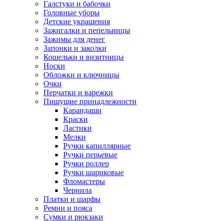
Галстуки и бабочки
Головные уборы
Детские украшения
Зажигалки и пепельницы
Зажимы для денег
Запонки и заколки
Кошельки и визитницы
Носки
Обложки и ключницы
Очки
Перчатки и варежки
Пишущие принадлежности
Карандаши
Краски
Ластики
Мелки
Ручки капиллярные
Ручки перьевые
Ручки роллер
Ручки шариковые
Фломастеры
Чернила
Платки и шарфы
Ремни и пояса
Сумки и рюкзаки