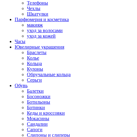
Телефоны
Чехлы
Шкатулки
Парфюмерия и косметика
макияж
уход за волосами
уход за кожей
Часы
Ювелирные украшения
Браслеты
Колье
Кольца
Кулоны
Обручальные кольца
Серьги
Обувь
Балетки
Босоножки
Ботильоны
Ботинки
Кеды и кроссовки
Мокасины
Сандалии
Сапоги
Слипоны и слиперы