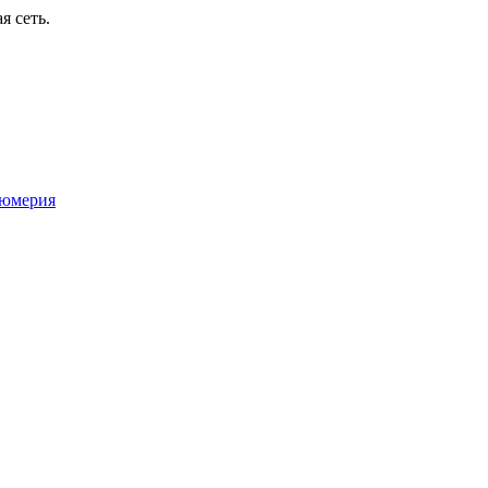
я сеть.
юмерия