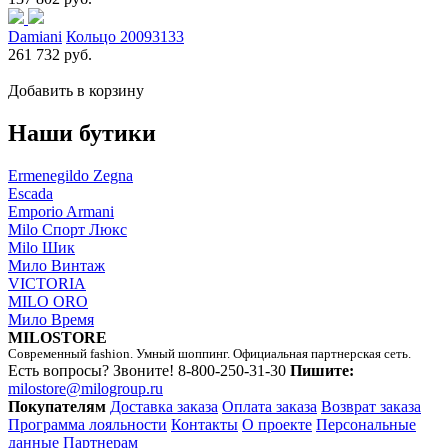
Damiani
Кольцо 20093133
261 732 руб.
Добавить в корзину
Наши бутики
Ermenegildo Zegna
Escada
Emporio Armani
Milo Спорт Люкс
Milo Шик
Мило Винтаж
VICTORIA
MILO ORO
Мило Время
MILOSTORE
Современный fashion. Умный шоппинг. Официальная партнерская сеть.
Есть вопросы? Звоните!
8-800-250-31-30
Пишите:
milostore@milogroup.ru
Покупателям
Доставка заказа
Оплата заказа
Возврат заказа
Программа лояльности
Контакты
О проекте
Персональные
данные
Партнерам