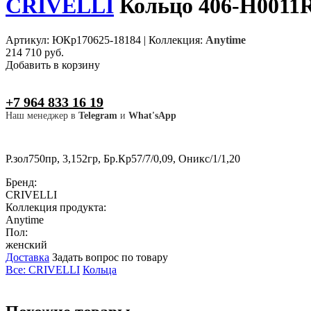
CRIVELLI
Кольцо 406-H0011R
Артикул: ЮКр170625-18184
|
Коллекция:
Anytime
214 710 руб.
Добавить в корзину
+7 964 833 16 19
Наш менеджер в
Telegram
и
What'sApp
Р.зол750пр, 3,152гр, Бр.Кр57/7/0,09, Оникс/1/1,20
Бренд:
CRIVELLI
Коллекция продукта:
Anytime
Пол:
женский
Доставка
Задать вопрос по товару
Все: CRIVELLI
Кольца