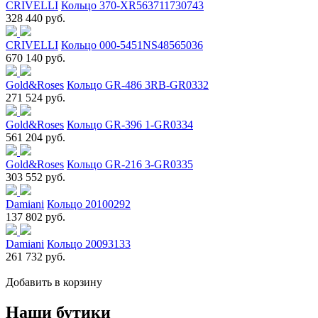
CRIVELLI
Кольцо 370-XR563711730743
328 440 руб.
CRIVELLI
Кольцо 000-5451NS48565036
670 140 руб.
Gold&Roses
Кольцо GR-486 3RB-GR0332
271 524 руб.
Gold&Roses
Кольцо GR-396 1-GR0334
561 204 руб.
Gold&Roses
Кольцо GR-216 3-GR0335
303 552 руб.
Damiani
Кольцо 20100292
137 802 руб.
Damiani
Кольцо 20093133
261 732 руб.
Добавить в корзину
Наши бутики