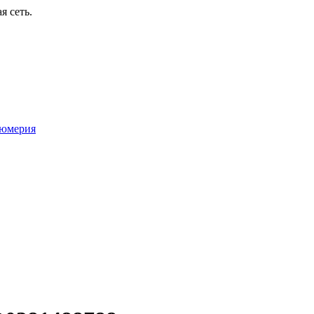
я сеть.
юмерия