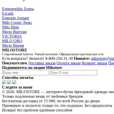
Ermenegildo Zegna
Escada
Emporio Armani
Milo Спорт Люкс
Milo Шик
Мило Винтаж
VICTORIA
MILO ORO
Мило Время
MILOSTORE
Современный fashion. Умный шоппинг. Официальная партнерская сеть.
Есть вопросы? Звоните!
8-800-250-31-30
Пишите:
milostore@mi
Покупателям
Доставка заказа
Оплата заказа
Возврат заказа
Пр
Подпишитесь на акции Milostore
Способы оплаты
Следите за нами
© 2026. MILOSTORE — интернет-бутик брендовой одежды лю
Только подлинные вещи от любимых брендов
Бесплатная доставка от 15 000, по всей России до двери
Примерьте и оплатите только то, что подошло. Без предоплаты
Возврат без проблем удобным способом