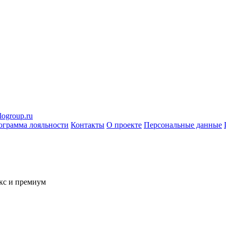
logroup.ru
ограмма лояльности
Контакты
О проекте
Персональные данные
кс и премиум