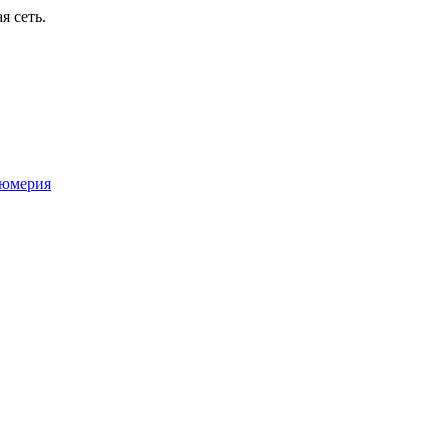
я сеть.
юмерия