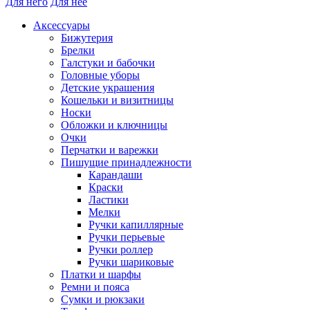
Для него
Для нее
Аксессуары
Бижутерия
Брелки
Галстуки и бабочки
Головные уборы
Детские украшения
Кошельки и визитницы
Носки
Обложки и ключницы
Очки
Перчатки и варежки
Пишущие принадлежности
Карандаши
Краски
Ластики
Мелки
Ручки капиллярные
Ручки перьевые
Ручки роллер
Ручки шариковые
Платки и шарфы
Ремни и пояса
Сумки и рюкзаки