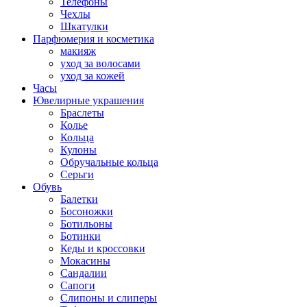
Телефоны
Чехлы
Шкатулки
Парфюмерия и косметика
макияж
уход за волосами
уход за кожей
Часы
Ювелирные украшения
Браслеты
Колье
Кольца
Кулоны
Обручальные кольца
Серьги
Обувь
Балетки
Босоножки
Ботильоны
Ботинки
Кеды и кроссовки
Мокасины
Сандалии
Сапоги
Слипоны и слиперы