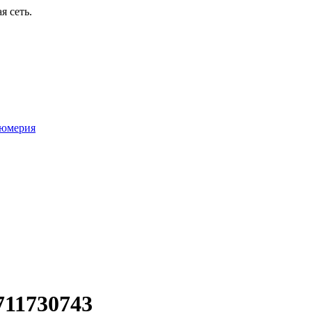
я сеть.
юмерия
11730743