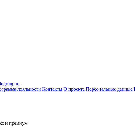
logroup.ru
ограмма лояльности
Контакты
О проекте
Персональные данные
кс и премиум