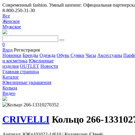
Современный fashion. Умный шопинг. Официальная партнерска
8-800-250-31-30
Все
Женское
Мужское
0
Вход
Регистрация
Новинки
Бренды
Одежда
Обувь
Сумки
Часы
Аксессуары
Парф
и косметика
Ювелирные
изделия
OUTLET
Новости
Главная страница
Каталог
Ювелирные украшения
Кольца
Видео
CRIVELLI
Кольцо 266-133102
Артикул: ЮКр101022-14610
|
Коллекция:
Classic