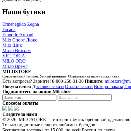
Наши бутики
Ermenegildo Zegna
Escada
Emporio Armani
Milo Спорт Люкс
Milo Шик
Мило Винтаж
VICTORIA
MILO ORO
Мило Время
MILOSTORE
Современный fashion. Умный шоппинг. Официальная партнерская сеть.
Есть вопросы? Звоните!
8-800-250-31-30
Пишите:
milostore@mi
Покупателям
Доставка заказа
Оплата заказа
Возврат заказа
Пр
Подпишитесь на акции Milostore
Способы оплаты
Следите за нами
© 2026. MILOSTORE — интернет-бутик брендовой одежды лю
Только подлинные вещи от любимых брендов
Бесплатная доставка от 15 000, по всей России до двери