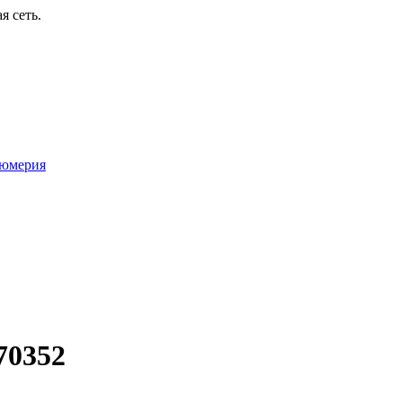
я сеть.
юмерия
70352