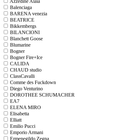
Azzedine Alaia
Balenciaga
BARENA venezia
BEATRICE
Bikkembergs
BILANCIONI
Blanchett Goose
Blumarine
Bogner
Bogner Fire+Ice
CALIDA
CHAUD studio
ClassCavalli
Comme des Fuckdown
Diego Venturino
DOROTHEE SCHUMACHER
EA7
ELENA MIRO
Elisabetta
Elliatt
Emilio Pucci
Emporio Armani
Ermenegildo Zegna