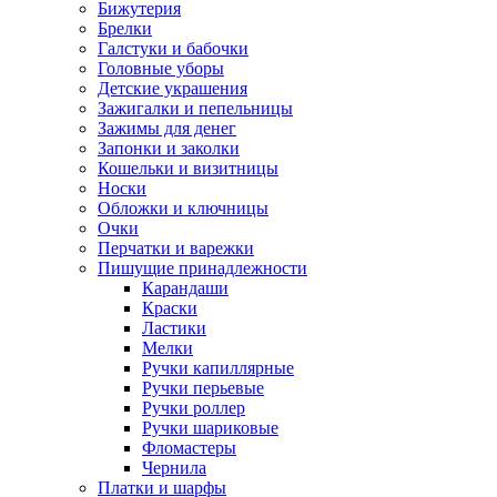
Бижутерия
Брелки
Галстуки и бабочки
Головные уборы
Детские украшения
Зажигалки и пепельницы
Зажимы для денег
Запонки и заколки
Кошельки и визитницы
Носки
Обложки и ключницы
Очки
Перчатки и варежки
Пишущие принадлежности
Карандаши
Краски
Ластики
Мелки
Ручки капиллярные
Ручки перьевые
Ручки роллер
Ручки шариковые
Фломастеры
Чернила
Платки и шарфы