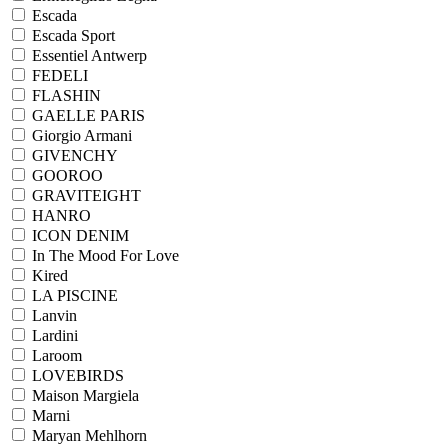
Escada
Escada Sport
Essentiel Antwerp
FEDELI
FLASHIN
GAELLE PARIS
Giorgio Armani
GIVENCHY
GOOROO
GRAVITEIGHT
HANRO
ICON DENIM
In The Mood For Love
Kired
LA PISCINE
Lanvin
Lardini
Laroom
LOVEBIRDS
Maison Margiela
Marni
Maryan Mehlhorn