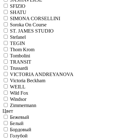
SFIZIO
SHATU
SIMONA CORSELLINI
Soroka On Course
ST. JAMES STUDIO
Stefanel
TEGIN
Thom Krom
Tombolini
TRANSIT
Trussardi
VICTORIA ANDREYANOVA
Victoria Beckham
WEILL
Wild Fox
Windsor
Zimmermann
Цвет
Бежевый
Белый
Бордовый
Голубой