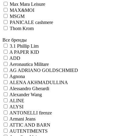
Max Mara Leisure
MAX&MOI
MSGM
PANICALE cashmere
Thom Krom
Все бренды
3.1 Phillip Lim
A PAPER KID
ADD
Aeronautica Militare
AG ADRIANO GOLDSCHMIED
Agnona
ALENA AKHMADULLINA
Alessandro Gherardi
Alexander Wang
ALINE
ALYSI
ANTONELLI firenze
Armani Jeans
ATTIC AND BARN
AUTENTIMENTS