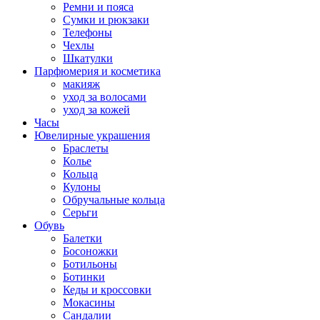
Ремни и пояса
Сумки и рюкзаки
Телефоны
Чехлы
Шкатулки
Парфюмерия и косметика
макияж
уход за волосами
уход за кожей
Часы
Ювелирные украшения
Браслеты
Колье
Кольца
Кулоны
Обручальные кольца
Серьги
Обувь
Балетки
Босоножки
Ботильоны
Ботинки
Кеды и кроссовки
Мокасины
Сандалии