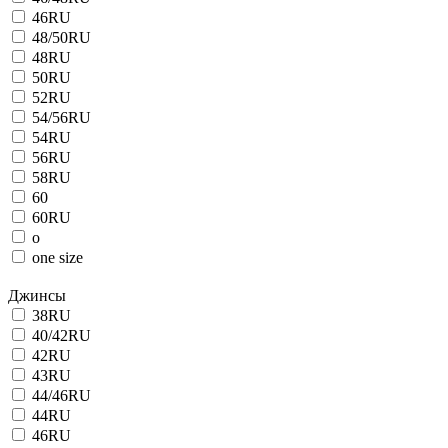
46RU
48/50RU
48RU
50RU
52RU
54/56RU
54RU
56RU
58RU
60
60RU
o
one size
Джинсы
38RU
40/42RU
42RU
43RU
44/46RU
44RU
46RU