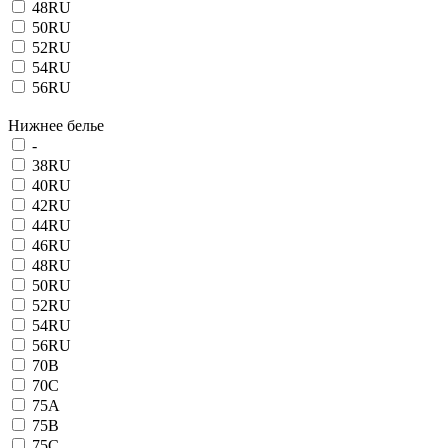
48RU
50RU
52RU
54RU
56RU
Нижнее белье
-
38RU
40RU
42RU
44RU
46RU
48RU
50RU
52RU
54RU
56RU
70B
70C
75A
75B
75C