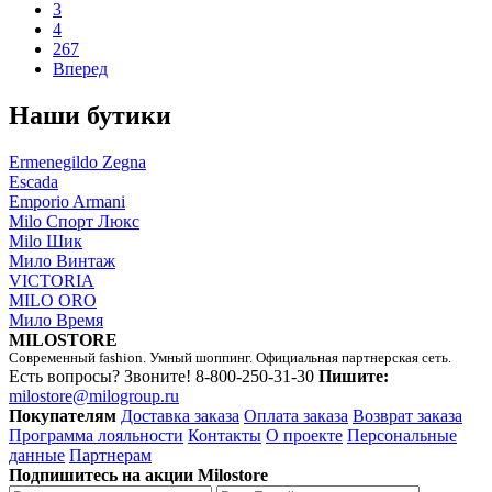
3
4
267
Вперед
Наши бутики
Ermenegildo Zegna
Escada
Emporio Armani
Milo Спорт Люкс
Milo Шик
Мило Винтаж
VICTORIA
MILO ORO
Мило Время
MILOSTORE
Современный fashion. Умный шоппинг. Официальная партнерская сеть.
Есть вопросы? Звоните!
8-800-250-31-30
Пишите:
milostore@milogroup.ru
Покупателям
Доставка заказа
Оплата заказа
Возврат заказа
Программа лояльности
Контакты
О проекте
Персональные
данные
Партнерам
Подпишитесь на акции Milostore