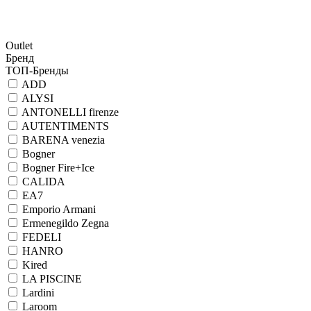
Outlet
Бренд
ТОП-Бренды
ADD
ALYSI
ANTONELLI firenze
AUTENTIMENTS
BARENA venezia
Bogner
Bogner Fire+Ice
CALIDA
EA7
Emporio Armani
Ermenegildo Zegna
FEDELI
HANRO
Kired
LA PISCINE
Lardini
Laroom