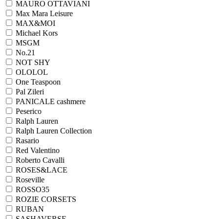
MAURO OTTAVIANI
Max Mara Leisure
MAX&MOI
Michael Kors
MSGM
No.21
NOT SHY
OLOLOL
One Teaspoon
Pal Zileri
PANICALE cashmere
Peserico
Ralph Lauren
Ralph Lаuren Collection
Rasario
Red Valentino
Roberto Cavalli
ROSES&LACE
Roseville
ROSSO35
ROZIE CORSETS
RUBAN
SASHAVERSE