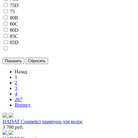
75D
75
80B
80C
80D
85C
85D
Назад
1
2
3
4
267
Вперед
HADAT Cosmetics
шампунь для волос
3 700 руб.