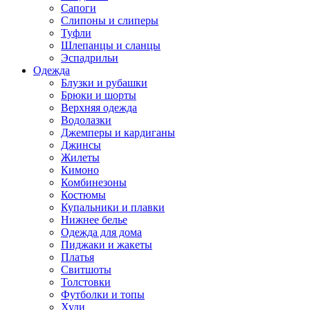
Сапоги
Слипоны и слиперы
Туфли
Шлепанцы и сланцы
Эспадрильи
Одежда
Блузки и рубашки
Брюки и шорты
Верхняя одежда
Водолазки
Джемперы и кардиганы
Джинсы
Жилеты
Кимоно
Комбинезоны
Костюмы
Купальники и плавки
Нижнее белье
Одежда для дома
Пиджаки и жакеты
Платья
Свитшоты
Толстовки
Футболки и топы
Худи