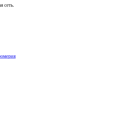
я сеть.
юмерия