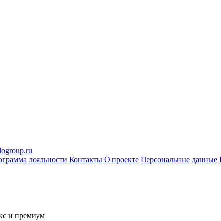
logroup.ru
ограмма лояльности
Контакты
О проекте
Персональные данные
кс и премиум