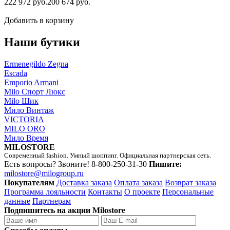
222 972 руб.
200 674 руб.
Добавить в корзину
Наши бутики
Ermenegildo Zegna
Escada
Emporio Armani
Milo Спорт Люкс
Milo Шик
Мило Винтаж
VICTORIA
MILO ORO
Мило Время
MILOSTORE
Современный fashion. Умный шоппинг. Официальная партнерская сеть.
Есть вопросы? Звоните!
8-800-250-31-30
Пишите:
milostore@milogroup.ru
Покупателям
Доставка заказа
Оплата заказа
Возврат заказа
Программа лояльности
Контакты
О проекте
Персональные
данные
Партнерам
Подпишитесь на акции Milostore