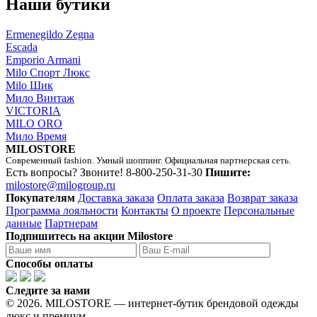
Наши бутики
Ermenegildo Zegna
Escada
Emporio Armani
Milo Спорт Люкс
Milo Шик
Мило Винтаж
VICTORIA
MILO ORO
Мило Время
MILOSTORE
Современный fashion. Умный шоппинг. Официальная партнерская сеть.
Есть вопросы? Звоните!
8-800-250-31-30
Пишите:
milostore@milogroup.ru
Покупателям
Доставка заказа
Оплата заказа
Возврат заказа
Программа лояльности
Контакты
О проекте
Персональные
данные
Партнерам
Подпишитесь на акции Milostore
Способы оплаты
Следите за нами
© 2026. MILOSTORE — интернет-бутик брендовой одежды
люкс и премиум