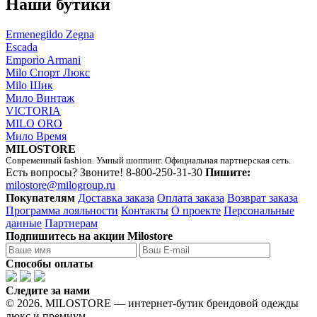
Наши бутики
Ermenegildo Zegna
Escada
Emporio Armani
Milo Спорт Люкс
Milo Шик
Мило Винтаж
VICTORIA
MILO ORO
Мило Время
MILOSTORE
Современный fashion. Умный шоппинг. Официальная партнерская сеть.
Есть вопросы? Звоните!
8-800-250-31-30
Пишите:
milostore@milogroup.ru
Покупателям
Доставка заказа
Оплата заказа
Возврат заказа
Программа лояльности
Контакты
О проекте
Персональные
данные
Партнерам
Подпишитесь на акции Milostore
Способы оплаты
Следите за нами
© 2026. MILOSTORE — интернет-бутик брендовой одежды
люкс и премиум