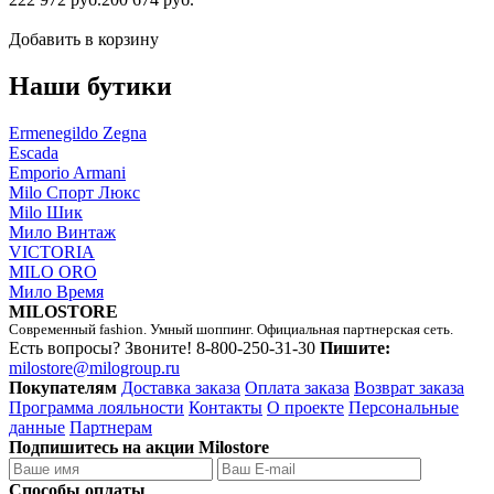
Добавить в корзину
Наши бутики
Ermenegildo Zegna
Escada
Emporio Armani
Milo Спорт Люкс
Milo Шик
Мило Винтаж
VICTORIA
MILO ORO
Мило Время
MILOSTORE
Современный fashion. Умный шоппинг. Официальная партнерская сеть.
Есть вопросы? Звоните!
8-800-250-31-30
Пишите:
milostore@milogroup.ru
Покупателям
Доставка заказа
Оплата заказа
Возврат заказа
Программа лояльности
Контакты
О проекте
Персональные
данные
Партнерам
Подпишитесь на акции Milostore
Способы оплаты