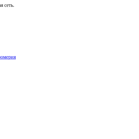
я сеть.
юмерия