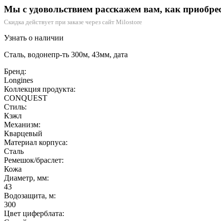
Мы с удовольствием расскажем вам, как приобре
Скидка действует при заказе через сайт Milostore
Узнать о наличии
Сталь, водонепр-ть 300м, 43мм, дата
Бренд:
Longines
Коллекция продукта:
CONQUEST
Стиль:
Кэжл
Механизм:
Кварцевый
Материал корпуса:
Сталь
Ремешок/браслет:
Кожа
Диаметр, мм:
43
Водозащита, м:
300
Цвет циферблата: