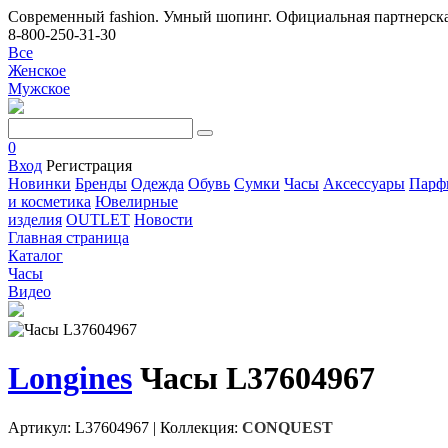
Современный fashion. Умный шопинг. Официальная партнерска
8-800-250-31-30
Все
Женское
Мужское
0
Вход
Регистрация
Новинки
Бренды
Одежда
Обувь
Сумки
Часы
Аксессуары
Парф
и косметика
Ювелирные
изделия
OUTLET
Новости
Главная страница
Каталог
Часы
Видео
Longines
Часы L37604967
Артикул: L37604967
|
Коллекция:
CONQUEST