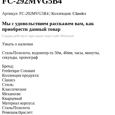
FC-292MVG5B4
Артикул: FC-292MVG5B4
|
Коллекция:
Classics
Мы с удовольствием расскажем вам, как
приобрести данный товар
Скидка действует при заказе через сайт Milostore
Узнать о наличии
Сталь/Позолота, водонепр-ть 50м, 40мм, часы, минуты,
секунды, хронограф
Бренд:
Frederique Constant
Коллекция продукта:
Classics
Стиль:
Классические
Механизм:
Кварцевый
Материал корпуса:
Сталь/Позолота
Ремешок/браслет: