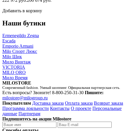
222 972 руб.
200 674 руб.
Добавить в корзину
Наши бутики
Ermenegildo Zegna
Escada
Emporio Armani
Milo Спорт Люкс
Milo Шик
Мило Винтаж
VICTORIA
MILO ORO
Мило Время
MILOSTORE
Современный fashion. Умный шоппинг. Официальная партнерская сеть.
Есть вопросы? Звоните!
8-800-250-31-30
Пишите:
milostore@milogroup.ru
Покупателям
Доставка заказа
Оплата заказа
Возврат заказа
Программа лояльности
Контакты
О проекте
Персональные
данные
Партнерам
Подпишитесь на акции Milostore
Способы оплаты