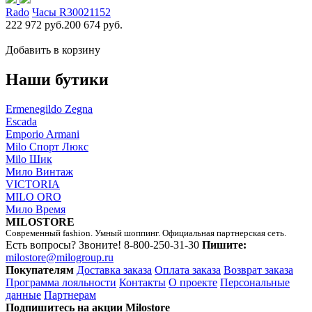
Rado
Часы R30021152
222 972 руб.
200 674 руб.
Добавить в корзину
Наши бутики
Ermenegildo Zegna
Escada
Emporio Armani
Milo Спорт Люкс
Milo Шик
Мило Винтаж
VICTORIA
MILO ORO
Мило Время
MILOSTORE
Современный fashion. Умный шоппинг. Официальная партнерская сеть.
Есть вопросы? Звоните!
8-800-250-31-30
Пишите:
milostore@milogroup.ru
Покупателям
Доставка заказа
Оплата заказа
Возврат заказа
Программа лояльности
Контакты
О проекте
Персональные
данные
Партнерам
Подпишитесь на акции Milostore