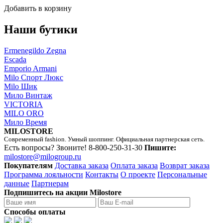
Добавить в корзину
Наши бутики
Ermenegildo Zegna
Escada
Emporio Armani
Milo Спорт Люкс
Milo Шик
Мило Винтаж
VICTORIA
MILO ORO
Мило Время
MILOSTORE
Современный fashion. Умный шоппинг. Официальная партнерская сеть.
Есть вопросы? Звоните!
8-800-250-31-30
Пишите:
milostore@milogroup.ru
Покупателям
Доставка заказа
Оплата заказа
Возврат заказа
Программа лояльности
Контакты
О проекте
Персональные
данные
Партнерам
Подпишитесь на акции Milostore
Способы оплаты