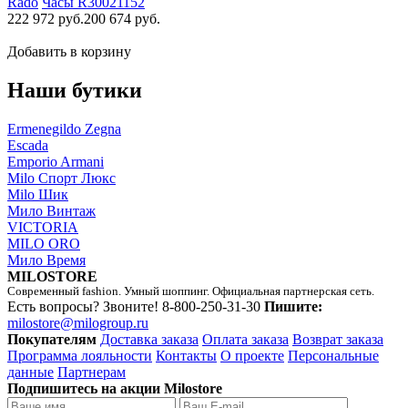
Rado
Часы R30021152
222 972 руб.
200 674 руб.
Добавить в корзину
Наши бутики
Ermenegildo Zegna
Escada
Emporio Armani
Milo Спорт Люкс
Milo Шик
Мило Винтаж
VICTORIA
MILO ORO
Мило Время
MILOSTORE
Современный fashion. Умный шоппинг. Официальная партнерская сеть.
Есть вопросы? Звоните!
8-800-250-31-30
Пишите:
milostore@milogroup.ru
Покупателям
Доставка заказа
Оплата заказа
Возврат заказа
Программа лояльности
Контакты
О проекте
Персональные
данные
Партнерам
Подпишитесь на акции Milostore