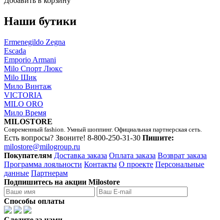
Добавить в корзину
Наши бутики
Ermenegildo Zegna
Escada
Emporio Armani
Milo Спорт Люкс
Milo Шик
Мило Винтаж
VICTORIA
MILO ORO
Мило Время
MILOSTORE
Современный fashion. Умный шоппинг. Официальная партнерская сеть.
Есть вопросы? Звоните!
8-800-250-31-30
Пишите:
milostore@milogroup.ru
Покупателям
Доставка заказа
Оплата заказа
Возврат заказа
Программа лояльности
Контакты
О проекте
Персональные
данные
Партнерам
Подпишитесь на акции Milostore
Способы оплаты
Следите за нами