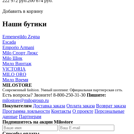
222 972 руб.
200 674 руб.
Добавить в корзину
Наши бутики
Ermenegildo Zegna
Escada
Emporio Armani
Milo Спорт Люкс
Milo Шик
Мило Винтаж
VICTORIA
MILO ORO
Мило Время
MILOSTORE
Современный fashion. Умный шоппинг. Официальная партнерская сеть.
Есть вопросы? Звоните!
8-800-250-31-30
Пишите:
milostore@milogroup.ru
Покупателям
Доставка заказа
Оплата заказа
Возврат заказа
Программа лояльности
Контакты
О проекте
Персональные
данные
Партнерам
Подпишитесь на акции Milostore
Способы оплаты