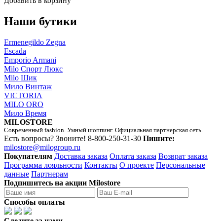
Добавить в корзину
Наши бутики
Ermenegildo Zegna
Escada
Emporio Armani
Milo Спорт Люкс
Milo Шик
Мило Винтаж
VICTORIA
MILO ORO
Мило Время
MILOSTORE
Современный fashion. Умный шоппинг. Официальная партнерская сеть.
Есть вопросы? Звоните!
8-800-250-31-30
Пишите:
milostore@milogroup.ru
Покупателям
Доставка заказа
Оплата заказа
Возврат заказа
Программа лояльности
Контакты
О проекте
Персональные
данные
Партнерам
Подпишитесь на акции Milostore
Способы оплаты
Следите за нами