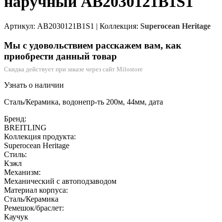
наручный AB2030121B1S1
Артикул: AB2030121B1S1
|
Коллекция:
Superocean Heritage
Мы с удовольствием расскажем вам, как
приобрести данный товар
Скидка действует при заказе через сайт Milostore
Узнать о наличии
Сталь/Керамика, водонепр-ть 200м, 44мм, дата
Бренд:
BREITLING
Коллекция продукта:
Superocean Heritage
Стиль:
Кэжл
Механизм:
Механический с автоподзаводом
Материал корпуса:
Сталь/Керамика
Ремешок/браслет:
Каучук