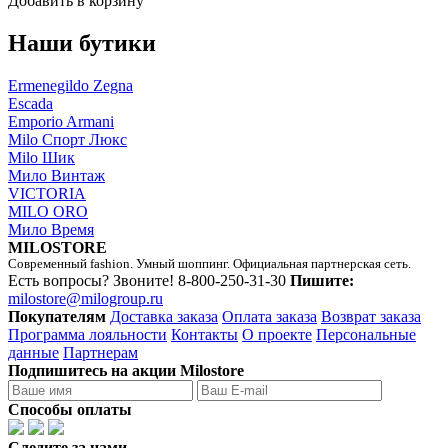
Добавить в корзину
Наши бутики
Ermenegildo Zegna
Escada
Emporio Armani
Milo Спорт Люкс
Milo Шик
Мило Винтаж
VICTORIA
MILO ORO
Мило Время
MILOSTORE
Современный fashion. Умный шоппинг. Официальная партнерская сеть.
Есть вопросы? Звоните!
8-800-250-31-30
Пишите:
milostore@milogroup.ru
Покупателям
Доставка заказа
Оплата заказа
Возврат заказа
Программа лояльности
Контакты
О проекте
Персональные
данные
Партнерам
Подпишитесь на акции Milostore
Способы оплаты
Следите за нами