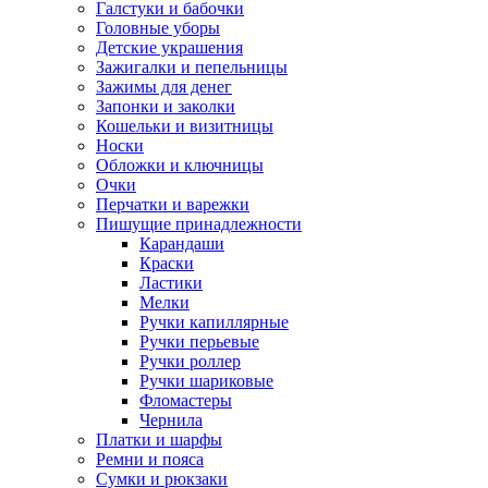
Галстуки и бабочки
Головные уборы
Детские украшения
Зажигалки и пепельницы
Зажимы для денег
Запонки и заколки
Кошельки и визитницы
Носки
Обложки и ключницы
Очки
Перчатки и варежки
Пишущие принадлежности
Карандаши
Краски
Ластики
Мелки
Ручки капиллярные
Ручки перьевые
Ручки роллер
Ручки шариковые
Фломастеры
Чернила
Платки и шарфы
Ремни и пояса
Сумки и рюкзаки