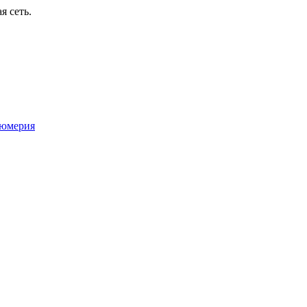
я сеть.
юмерия