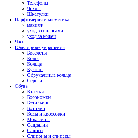
Телефоны
Чехлы
Шкатулки
Парфюмерия и косметика
макияж
уход за волосами
уход за кожей
Часы
Ювелирные украшения
Браслеты
Колье
Кольца
Кулоны
Обручальные кольца
Серьги
Обувь
Балетки
Босоножки
Ботильоны
Ботинки
Кеды и кроссовки
Мокасины
Сандалии
Сапоги
Слипоны и слиперы