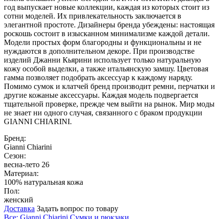
год выпускает новые коллекции, каждая из которых стоит из
сотни моделей. Их привлекательность заключается в
элегантной простоте. Дизайнеры бренда убеждены: настоящая
роскошь состоит в изысканном минимализме каждой детали.
Модели простых форм благородны и функциональны и не
нуждаются в дополнительном декоре. При производстве
изделий Джанни Кьярини использует только натуральную
кожу особой выделки, а также итальянскую замшу. Цветовая
гамма позволяет подобрать аксессуар к каждому наряду.
Помимо сумок и клатчей бренд производит ремни, перчатки и
другие кожаные аксессуары. Каждая модель подвергается
тщательной проверке, прежде чем выйти на рынок. Мир моды
не знает ни одного случая, связанного с браком продукции
GIANNI CHIARINI.
Бренд:
Gianni Chiarini
Сезон:
весна-лето 26
Материал:
100% натуральная кожа
Пол:
женский
Доставка
Задать вопрос по товару
Все: Gianni Chiarini
Сумки и рюкзаки