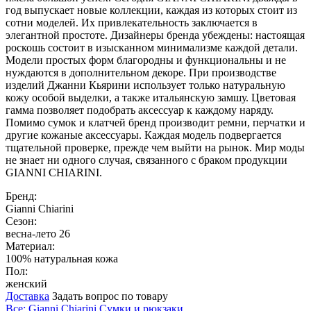
год выпускает новые коллекции, каждая из которых стоит из
сотни моделей. Их привлекательность заключается в
элегантной простоте. Дизайнеры бренда убеждены: настоящая
роскошь состоит в изысканном минимализме каждой детали.
Модели простых форм благородны и функциональны и не
нуждаются в дополнительном декоре. При производстве
изделий Джанни Кьярини использует только натуральную
кожу особой выделки, а также итальянскую замшу. Цветовая
гамма позволяет подобрать аксессуар к каждому наряду.
Помимо сумок и клатчей бренд производит ремни, перчатки и
другие кожаные аксессуары. Каждая модель подвергается
тщательной проверке, прежде чем выйти на рынок. Мир моды
не знает ни одного случая, связанного с браком продукции
GIANNI CHIARINI.
Бренд:
Gianni Chiarini
Сезон:
весна-лето 26
Материал:
100% натуральная кожа
Пол:
женский
Доставка
Задать вопрос по товару
Все: Gianni Chiarini
Сумки и рюкзаки