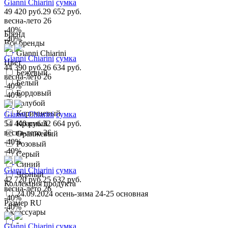
Gianni Chiarini
сумка
49 420 руб.
29 652 руб.
весна-лето 26
-40%
Бренд
-40%
Все бренды
Gianni Chiarini
Gianni Chiarini
сумка
Цвет
44 390 руб.
26 634 руб.
Бежевый
весна-лето 26
Белый
-40%
Бордовый
-40%
Голубой
Коричневый
Gianni Chiarini
сумка
54 440 руб.
Красный
32 664 руб.
весна-лето 26
Оранжевый
-40%
Розовый
-40%
Серый
Синий
Gianni Chiarini
сумка
Черный
42 720 руб.
25 632 руб.
Коллекция продукта
весна-лето 26
24.09.2024 осень-зима 24-25 основная
-40%
Размер RU
-40%
Аксессуары
-
Gianni Chiarini
сумка