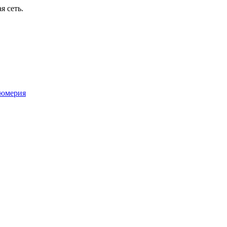
я сеть.
юмерия