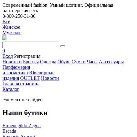
Современный fashion. Умный шопинг. Официальная
партнерская сеть.
8-800-250-31-30
Все
Женское
Мужское
0
Вход
Регистрация
Новинки
Бренды
Одежда
Обувь
Сумки
Часы
Аксессуары
Парфюмерия
и косметика
Ювелирные
изделия
OUTLET
Новости
Главная страница
Каталог
Элемент не найден
Наши бутики
Ermenegildo Zegna
Escada
Emporio Armani