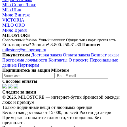
Milo Спорт Люкс
Milo Шик
Мило Винтаж
VICTORIA
MILO ORO
Мило Время
MILOSTORE
Современный fashion. Умный шоппинг. Официальная партнерская сеть.
Есть вопросы? Звоните!
8-800-250-31-30
Пишите:
milostore@milogroup.ru
Покупателям
Доставка заказа
Оплата заказа
Возврат заказа
Программа лояльности
Контакты
О проекте
Персональные
данные
Партнерам
Подпишитесь на акции Milostore
Способы оплаты
Следите за нами
© 2026. MILOSTORE — интернет-бутик брендовой одежды
люкс и премиум
Только подлинные вещи от любимых брендов
Бесплатная доставка от 15 000, по всей России до двери
Примерьте и оплатите только то, что подошло. Без
предоплаты