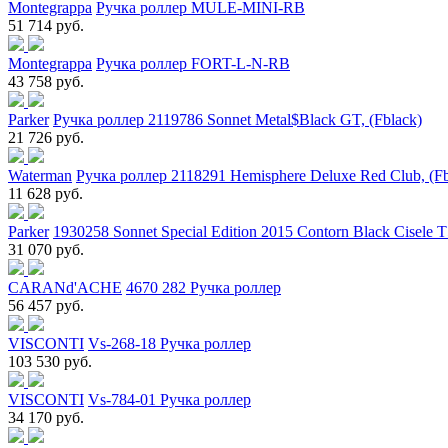
Montegrappa
Ручка роллер MULE-MINI-RB
51 714 руб.
Montegrappa
Ручка роллер FORT-L-N-RB
43 758 руб.
Parker
Ручка роллер 2119786 Sonnet Metal$Black GT, (Fblack)
21 726 руб.
Waterman
Ручка роллер 2118291 Hemisphere Deluxe Red Club, (Fb
11 628 руб.
Parker
1930258 Sonnet Special Edition 2015 Contorn Black Cisele
31 070 руб.
CARANd'ACHE
4670 282 Ручка роллер
56 457 руб.
VISCONTI
Vs-268-18 Ручка роллер
103 530 руб.
VISCONTI
Vs-784-01 Ручка роллер
34 170 руб.