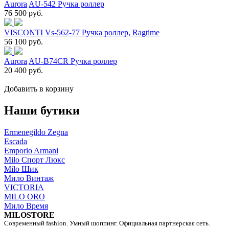
Aurora
AU-542 Ручка роллер
76 500 руб.
VISCONTI
Vs-562-77 Ручка роллер, Ragtime
56 100 руб.
Aurora
AU-B74CR Ручка роллер
20 400 руб.
Добавить в корзину
Наши бутики
Ermenegildo Zegna
Escada
Emporio Armani
Milo Спорт Люкс
Milo Шик
Мило Винтаж
VICTORIA
MILO ORO
Мило Время
MILOSTORE
Современный fashion. Умный шоппинг. Официальная партнерская сеть.