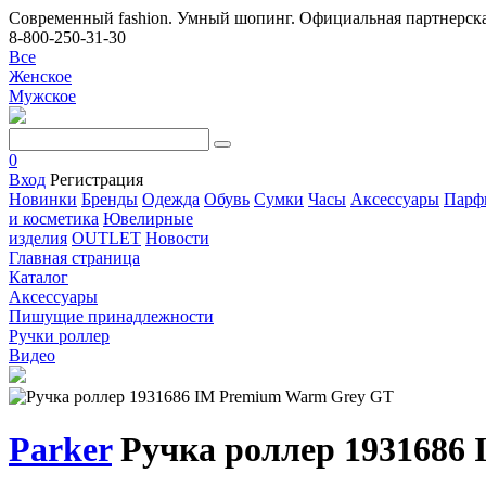
Современный fashion. Умный шопинг. Официальная партнерска
8-800-250-31-30
Все
Женское
Мужское
0
Вход
Регистрация
Новинки
Бренды
Одежда
Обувь
Сумки
Часы
Аксессуары
Парф
и косметика
Ювелирные
изделия
OUTLET
Новости
Главная страница
Каталог
Аксессуары
Пишущие принадлежности
Ручки роллер
Видео
Parker
Ручка роллер 1931686