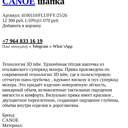
CANOE
шапка
Артикул: 4100110/FLUFFY/25/26
12 300 руб.
(-10%)
11 070 руб.
Добавить в корзину
+7 964 833 16 19
Наш менеджер в
Telegram
и
What'sApp
Технология 3D tube. Удлинённая тёплая шапочка из
итальянского суперкид мохера. Пряжа произведена по
современной технологии 3D tube, где в полиэстеровую
сетчатую нано-трубочку , вдувают вискозу и пух суперкид
мохера. Это придаёт изделию невероятную лёгкость,
шикарный объем, великолепные тактильные ощущения
мягкости и комфорта. Визуально пряжа имеет красивое ,
двухцветное переплетение, создающее ощущение глубины,
объёма внутри изделия и дороговизны.
Бренд:
CANOE
Материал: