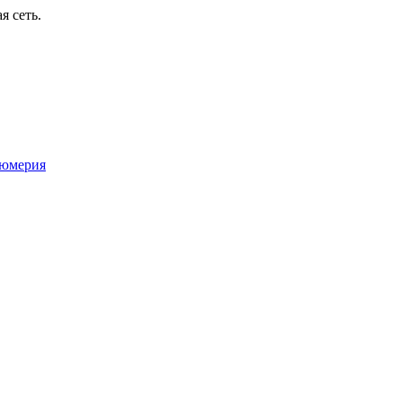
я сеть.
юмерия