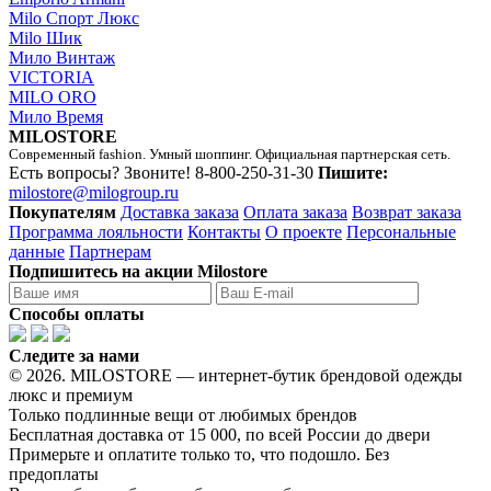
Milo Спорт Люкс
Milo Шик
Мило Винтаж
VICTORIA
MILO ORO
Мило Время
MILOSTORE
Современный fashion. Умный шоппинг. Официальная партнерская сеть.
Есть вопросы? Звоните!
8-800-250-31-30
Пишите:
milostore@milogroup.ru
Покупателям
Доставка заказа
Оплата заказа
Возврат заказа
Программа лояльности
Контакты
О проекте
Персональные
данные
Партнерам
Подпишитесь на акции Milostore
Способы оплаты
Следите за нами
© 2026. MILOSTORE — интернет-бутик брендовой одежды
люкс и премиум
Только подлинные вещи от любимых брендов
Бесплатная доставка от 15 000, по всей России до двери
Примерьте и оплатите только то, что подошло. Без
предоплаты