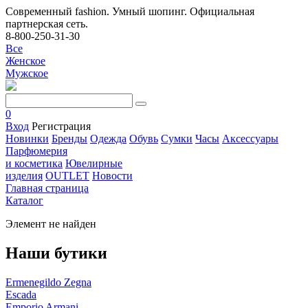
Современный fashion. Умный шопинг. Официальная
партнерская сеть.
8-800-250-31-30
Все
Женское
Мужское
0
Вход
Регистрация
Новинки
Бренды
Одежда
Обувь
Сумки
Часы
Аксессуары
Парфюмерия
и косметика
Ювелирные
изделия
OUTLET
Новости
Главная страница
Каталог
Элемент не найден
Наши бутики
Ermenegildo Zegna
Escada
Emporio Armani