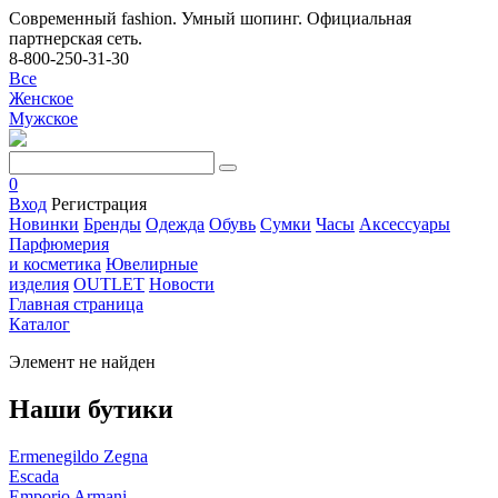
Современный fashion. Умный шопинг. Официальная
партнерская сеть.
8-800-250-31-30
Все
Женское
Мужское
0
Вход
Регистрация
Новинки
Бренды
Одежда
Обувь
Сумки
Часы
Аксессуары
Парфюмерия
и косметика
Ювелирные
изделия
OUTLET
Новости
Главная страница
Каталог
Элемент не найден
Наши бутики
Ermenegildo Zegna
Escada
Emporio Armani