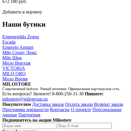
672 180 руб.
Добавить в корзину
Наши бутики
Ermenegildo Zegna
Escada
Emporio Armani
Milo Спорт Люкс
Milo Шик
Мило Винтаж
VICTORIA
MILO ORO
Мило Время
MILOSTORE
Современный fashion. Умный шоппинг. Официальная партнерская сеть.
Есть вопросы? Звоните!
8-800-250-31-30
Пишите:
milostore@milogroup.ru
Покупателям
Доставка заказа
Оплата заказа
Возврат заказа
Программа лояльности
Контакты
О проекте
Персональные
данные
Партнерам
Подпишитесь на акции Milostore